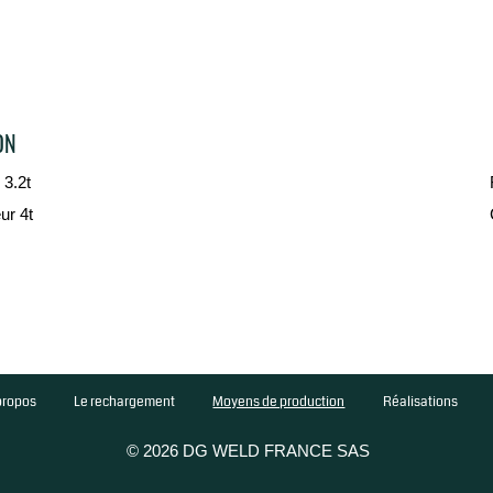
ON
 3.2t
ur 4t
propos
Le rechargement
Moyens de production
Réalisations
© 2026 DG WELD FRANCE SAS