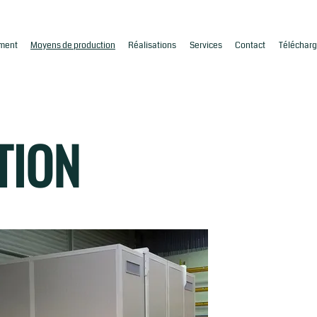
ment
Moyens de production
Réalisations
Services
Contact
Téléchar
TION